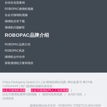
自动化包装案例
ROBOPAC缠绕机视频
自走式缠绕机视频
缠绕机目录下载
缠绕机问题解答
ROBOPAC品牌介绍
ROBOPAC品牌介绍
ROBOPAC风采
缠绕机合作伙伴
获取缠绕机方案和报价
©Alpa Packaging System Co.,Ltd
缠绕机网站地图
网站备案号:
粤ICP备
12055394号
| 热门缠绕机视频快速链接：
自走式缠绕机视频
|
自走式缠绕机PK人工包装视频
|
自走式缠绕机避障功能视频
|
缠绕包装线视频
|
自动打包机
|
法律政策
缠绕机网站技术支持：
ROBOPAC STRETCH MACHINE